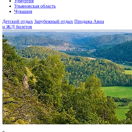
Удмуртия
Ульяновская область
Чувашия
Детский отдых
Зарубежный отдых
Продажа Авиа
и Ж/Д билетов