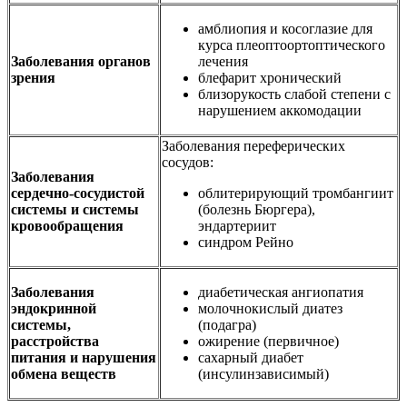
амблиопия и косоглазие для
курса плеоптоортоптического
Заболевания органов
лечения
зрения
блефарит хронический
близорукость слабой степени с
нарушением аккомодации
Заболевания переферических
сосудов:
Заболевания
сердечно-сосудистой
облитерирующий тромбангиит
системы и системы
(болезнь Бюргера),
кровообращения
эндартериит
синдром Рейно
Заболевания
диабетическая ангиопатия
эндокринной
молочнокислый диатез
системы,
(подагра)
расстройства
ожирение (первичное)
питания и нарушения
сахарный диабет
обмена веществ
(инсулинзависимый)