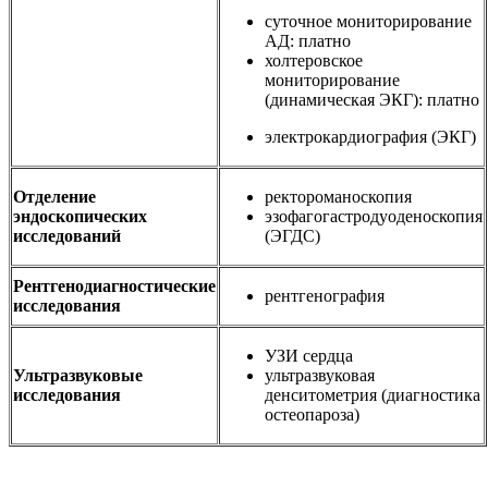
суточное мониторирование
АД: платно
холтеровское
мониторирование
(динамическая ЭКГ): платно
электрокардиография (ЭКГ)
Отделение
ректороманоскопия
эндоскопических
эзофагогастродуоденоскопия
исследований
(ЭГДС)
Рентгенодиагностические
рентгенография
исследования
УЗИ сердца
Ультразвуковые
ультразвуковая
исследования
денситометрия (диагностика
остеопароза)