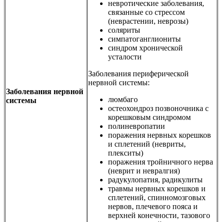
невротические заболевания,
связанные со стрессом
(неврастении, неврозы)
соляриты
симпатоганглиониты
синдром хронической
усталости
Заболевания периферической
нервной системы:
Заболевания нервной
люмбаго
системы
остеохондроз позвоночника с
корешковым синдромом
полиневропатии
поражения нервных корешков
и сплетений (невриты,
плекситы)
поражения тройничного нерва
(неврит и невралгия)
радукулопатия, радикулиты
травмы нервных корешков и
сплетений, спинномозговых
нервов, плечевого пояса и
верхней конечности, тазового