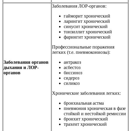
Заболевания ЛОР-органов:
гайморит хронический
ларингит хронический
синусит хронический
тонзиллит хронический
фарингит хронический
Профессиональные поражения
легких (т.е. пневмокониозы):
Заболевания органов
антракоз
дыхания и ЛОР-
асбестоз
органов
биссиноз
сидероз
силикоз
Хронические заболевания легких:
бронхиальная астма
пневмония хроническая в фазе
стойкой и нестойкой ремиссии
бронхит хронический
трахеит хронический