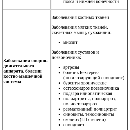
пояса и нижней конечности
Заболевания костных тканей
Заболевания мягких тканей,
скелетных мышц, сухожилий:
миозит
Заболевания суставов и
позвоночника:
Заболевания опорно-
двигательного
артрозы
аппарата, болезни
болезнь Бехтерева
костно-мышечной
(анкилозирующий спондилит)
системы
бурситы хронические
остеохондроз позвоночника
подагра идиопатическая
полиартриты, полиартроз,
полиостеоартроз
ревматоидный полиартрит
синовиты, теносиновиты
сколиоз (I-II степени)
спондилез