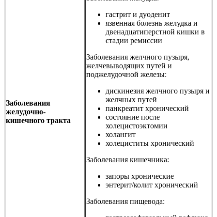
гастрит и дуоденит
язвенная болезнь желудка и
двенадцатиперстной кишки в
стадии ремиссии
Заболевания желчного пузыря,
желчевыводящих путей и
поджелудочной железы:
дискинезия желчного пузыря и
желчных путей
Заболевания
панкреатит хронический
желудочно-
состояние после
кишечного тракта
холецистоэктомии
холангит
холециститы хронический
Заболевания кишечника:
запоры хронические
энтерит/колит хронический
Заболевания пищевода: