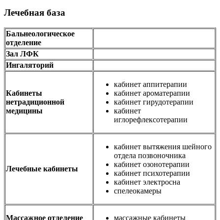
Лечебная база
Бальнеологическое
отделение
Зал ЛФК
Ингаляторий
кабинет аппитерапии
Кабинеты
кабинет ароматерапии
нетрадиционной
кабинет гирудотерапии
медицины
кабинет
иглорефлексотерапии
кабинет вытяжения шейного
отдела позвоночника
кабинет озонотерапии
Лечебные кабинеты
кабинет психотерапии
кабинет электросна
спелеокамеры
Массажное отделение
массажные кабинеты