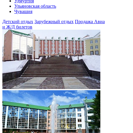
Удмуртия
Ульяновская область
Чувашия
Детский отдых
Зарубежный отдых
Продажа Авиа
и Ж/Д билетов