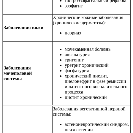
гастроэзофагеальный рефлюкс
эзофагит
Хронические кожные заболевания
(хронические дерматозы):
Заболевания кожи
псориаз
мочекаменная болезнь
оксалатурия
тригонит
уретрит хронический
Заболевания
фосфатурия
мочеполовой
хронический пиелит,
системы
пиелонефрит в фазе ремиссии
и латентного воспалительного
процесса
цистит хронический
Заболевания вегетативной нервной
системы:
астеноневротический синдром,
психоастении